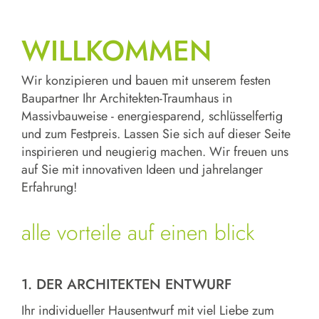
Landhäuser / Friesenhäuser
Haustechnik
Bau- und Leistungsbeschreibung
RENOVIEREN, SANIEREN &
MODERNISIEREN
Doppelhäuser / 2-Familienhäuser
Bemusterung
WILLKOMMEN
Substanz & Effizienz
Bungalows
Einrichtungsideen & Bad-Ideen
Lokale Power
Mehrfamilienhäuser
Wir konzipieren und bauen mit unserem festen
Vorher – Nachher
Baupartner Ihr Architekten-Traumhaus in
Massivbauweise - energiesparend, schlüsselfertig
und zum Festpreis. Lassen Sie sich auf dieser Seite
inspirieren und neugierig machen. Wir freuen uns
auf Sie mit innovativen Ideen und jahrelanger
Erfahrung!
alle vorteile auf einen blick
1. DER ARCHITEKTEN ENTWURF
Ihr individueller Hausentwurf mit viel Liebe zum